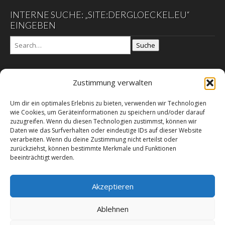
INTERNE SUCHE: „SITE:DERGLOECKEL.EU“
EINGEBEN
Suche
Zustimmung verwalten
DER GLÖCKEL
Um dir ein optimales Erlebnis zu bieten, verwenden wir Technologien
Datenschutzerklärung
wie Cookies, um Geräteinformationen zu speichern und/oder darauf
DER SCHWARZE EGON
zuzugreifen. Wenn du diesen Technologien zustimmst, können wir
Daten wie das Surfverhalten oder eindeutige IDs auf dieser Website
Galerie der Mahnung
verarbeiten. Wenn du deine Zustimmung nicht erteilst oder
Impressum – E-Commerz – Copyright
zurückziehst, können bestimmte Merkmale und Funktionen
beeinträchtigt werden.
Leitgedanken des Herausgebers
RSS Feed
Sachbücher, Film & Medien des Herausgebers
Akzeptieren
Über dieses Online-Magazin
Ablehnen