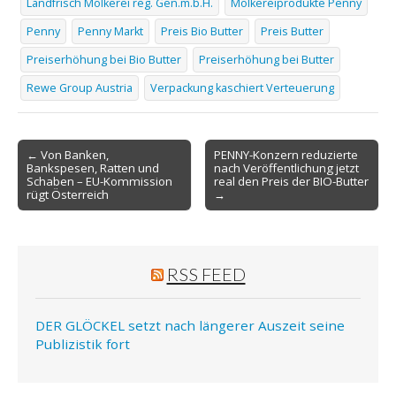
Landfrisch Molkerei reg. Gen.m.b.H.
Molkereiprodukte Penny
Penny
Penny Markt
Preis Bio Butter
Preis Butter
Preiserhöhung bei Bio Butter
Preiserhöhung bei Butter
Rewe Group Austria
Verpackung kaschiert Verteuerung
Post
← Von Banken,
PENNY-Konzern reduzierte
Bankspesen, Ratten und
nach Veröffentlichung jetzt
navigation
Schaben – EU-Kommission
real den Preis der BIO-Butter
rügt Österreich
→
RSS FEED
DER GLÖCKEL setzt nach längerer Auszeit seine
Publizistik fort