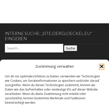
INTERNE SUCHE: „SITE:DERGLOECKEL.EU“
EINGEBEN
Suche
Zustimmung verwalten
DER GLÖCKEL
Um dir ein optimales Erlebnis zu bieten, verwenden wir Technologien
Datenschutzerklärung
wie Cookies, um Geräteinformationen zu speichern und/oder darauf
DER SCHWARZE EGON
zuzugreifen. Wenn du diesen Technologien zustimmst, können wir
Daten wie das Surfverhalten oder eindeutige IDs auf dieser Website
Galerie der Mahnung
verarbeiten. Wenn du deine Zustimmung nicht erteilst oder
Impressum – E-Commerz – Copyright
zurückziehst, können bestimmte Merkmale und Funktionen
beeinträchtigt werden.
Leitgedanken des Herausgebers