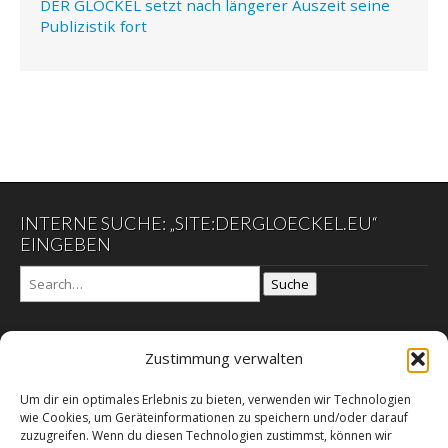
DER GLÖCKEL setzt nach längerer Auszeit seine
Publizistik fort
INTERNE SUCHE: „SITE:DERGLOECKEL.EU“
EINGEBEN
Suche
Zustimmung verwalten
DER GLÖCKEL
Um dir ein optimales Erlebnis zu bieten, verwenden wir Technologien
Datenschutzerklärung
wie Cookies, um Geräteinformationen zu speichern und/oder darauf
DER SCHWARZE EGON
zuzugreifen. Wenn du diesen Technologien zustimmst, können wir