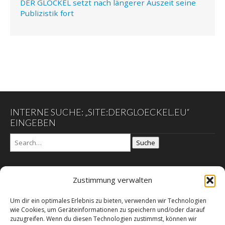
DER GLÖCKEL setzt nach längerer Auszeit seine
Publizistik fort
INTERNE SUCHE: „SITE:DERGLOECKEL.EU“
EINGEBEN
Suche
Zustimmung verwalten
DER GLÖCKEL
Um dir ein optimales Erlebnis zu bieten, verwenden wir Technologien
Datenschutzerklärung
wie Cookies, um Geräteinformationen zu speichern und/oder darauf
DER SCHWARZE EGON
zuzugreifen. Wenn du diesen Technologien zustimmst, können wir