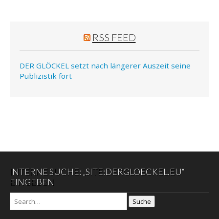
RSS FEED
DER GLÖCKEL setzt nach längerer Auszeit seine
Publizistik fort
INTERNE SUCHE: „SITE:DERGLOECKEL.EU“
EINGEBEN
Suche