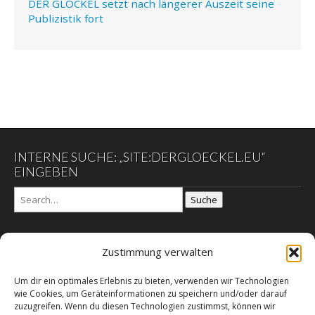
DER GLÖCKEL setzt nach längerer Auszeit seine
Publizistik fort
INTERNE SUCHE: „SITE:DERGLOECKEL.EU“
EINGEBEN
Suche
Zustimmung verwalten
DER GLÖCKEL
Um dir ein optimales Erlebnis zu bieten, verwenden wir Technologien
Datenschutzerklärung
wie Cookies, um Geräteinformationen zu speichern und/oder darauf
DER SCHWARZE EGON
zuzugreifen. Wenn du diesen Technologien zustimmst, können wir