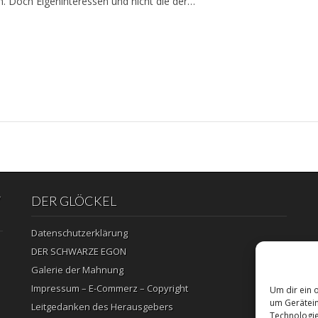
n. Doch Eigeninteressen und nicht die der…
“
DER GLÖCKEL
Datenschutzerklärung
DER SCHWARZE EGON
Galerie der Mahnung
Impressum – E-Commerz – Copyright
Um dir ein 
um Gerätein
Leitgedanken des Herausgebers
Technologie