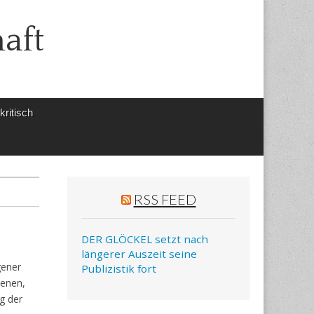
aft
ritisch
RSS FEED
DER GLÖCKEL setzt nach
längerer Auszeit seine
gener
Publizistik fort
ienen,
g der