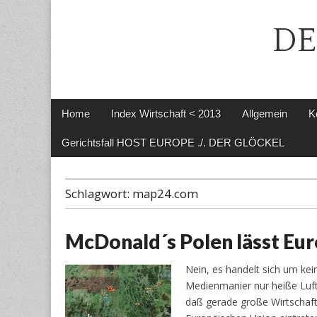
DE
Main
Skip
Home
Index Wirtschaft < 2013
Allgemein
K
menu
to
content
Gerichtsfall HOST EUROPE ./. DER GLÖCKEL
Schlagwort:
map24.com
McDonald´s Polen lässt Eu
Nein, es handelt sich um kei
Medienmanier nur heiße Luft 
daß gerade große Wirtschaft