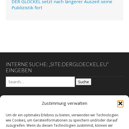
DER GLÖCKEL setzt nach längerer Auszeit seine
Publizistik fort
INTERNE SUCHE: „SITE:DERGLOECKEL.EU“
EINGEBEN
Suche
Zustimmung verwalten
DER GLÖCKEL
Um dir ein optimales Erlebnis zu bieten, verwenden wir Technologien
Datenschutzerklärung
wie Cookies, um Geräteinformationen zu speichern und/oder darauf
DER SCHWARZE EGON
zuzugreifen. Wenn du diesen Technologien zustimmst, können wir