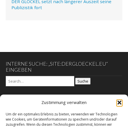
DER GLÖCKEL setzt nach längerer Auszeit seine
Publizistik fort
INTERNE SUCHE: „SITE:DERGLOECKEL.EU“
EINGEBEN
Suche
Zustimmung verwalten
DER GLÖCKEL
Um dir ein optimales Erlebnis zu bieten, verwenden wir Technologien
Datenschutzerklärung
wie Cookies, um Geräteinformationen zu speichern und/oder darauf
DER SCHWARZE EGON
zuzugreifen. Wenn du diesen Technologien zustimmst, können wir