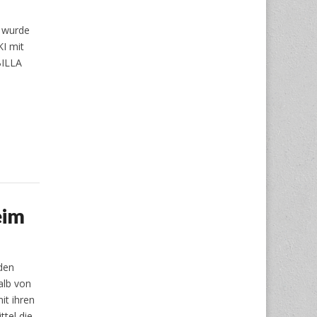
 wurde
KI mit
BILLA
eim
den
alb von
it ihren
tel die