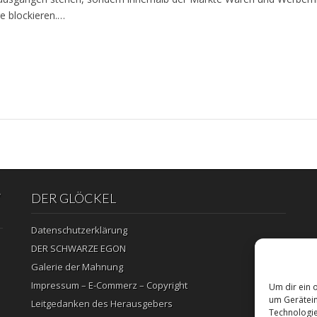
 blockieren.…
“
DER GLÖCKEL
Datenschutzerklärung
DER SCHWARZE EGON
Galerie der Mahnung
Impressum – E-Commerz – Copyright
Um dir ein 
um Gerätein
Leitgedanken des Herausgebers
Technologie