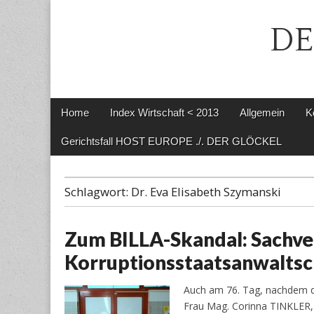
DE
Main
Skip
Home
Index Wirtschaft < 2013
Allgemein
K
menu
to
content
Gerichtsfall HOST EUROPE ./. DER GLÖCKEL
Schlagwort:
Dr. Eva Elisabeth Szymanski
Zum BILLA-Skandal: Sachver
Korruptionsstaatsanwaltsc
Auch am 76. Tag, nachdem d
Frau Mag. Corinna TINKLER, 