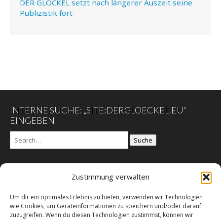
DER GLÖCKEL setzt nach längerer Auszeit seine
Publizistik fort
INTERNE SUCHE: „SITE:DERGLOECKEL.EU“
EINGEBEN
Suche
Zustimmung verwalten
DER GLÖCKEL
Um dir ein optimales Erlebnis zu bieten, verwenden wir Technologien
Datenschutzerklärung
wie Cookies, um Geräteinformationen zu speichern und/oder darauf
DER SCHWARZE EGON
zuzugreifen. Wenn du diesen Technologien zustimmst, können wir