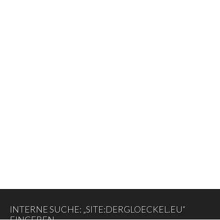
INTERNE SUCHE: „SITE:DERGLOECKEL.EU“
EINGEBEN