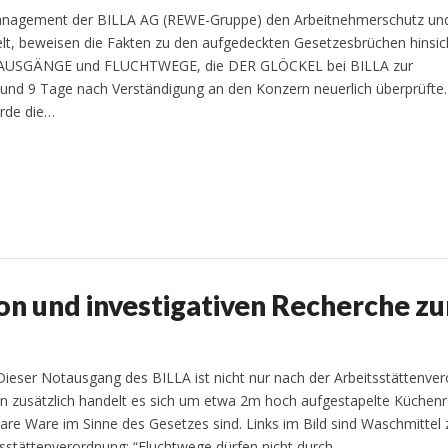
Management der BILLA AG (REWE-Gruppe) den Arbeitnehmerschutz un
t, beweisen die Fakten zu den aufgedeckten Gesetzesbrüchen hinsich
OTAUSGÄNGE und FLUCHTWEGE, die DER GLÖCKEL bei BILLA zur
 und 9 Tage nach Verständigung an den Konzern neuerlich überprüfte
rde die…
ion und investigativen Recherche z
: Dieser Notausgang des BILLA ist nicht nur nach der Arbeitsstättenve
ern zusätzlich handelt es sich um etwa 2m hoch aufgestapelte Küchenr
bare Ware im Sinne des Gesetzes sind. Links im Bild sind Waschmittel 
eitsstättenverordnung: “Fluchtwege dürfen nicht durch…