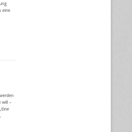
nung
s eine
 werden
will –
„Eine
,