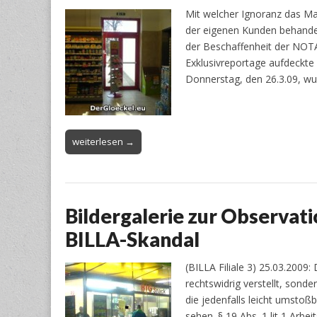
Mit welcher Ignoranz das 
der eigenen Kunden behandel
der Beschaffenheit der N
Exklusivreportage aufdeckte
Donnerstag, den 26.3.09, wu
weiterlesen →
Bildergalerie zur Observat
BILLA-Skandal
(BILLA Filiale 3) 25.03.2009
rechtswidrig verstellt, sond
die jedenfalls leicht umstoß
sehen. § 19 Abs. 1 lit 1 Arb