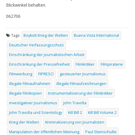
Blickwinkel behalten.
062706
Tags:
Boykott Krieg der Welten
Buena Vista International
Deutscher Verfassungsschutz
Einschränkung der journalistischen Arbeit
Einschränkung der Pressefreiheit
Filmkritiker
Filmpiraterie
Filmwerbung
FIPRESCI
gesteuerter Journalismus
illegale Filmaufnahmen
illegale Filmaufzeichnungen
illegale Filmkopien
Instrumentalisierung der Filmkritiker
investigativer Journalismus
John Travolta
John Travolta und Scientology
Kill Bill 2
Kill Bill Volume 2
Krieg der Welten
Kriminalisierung von Journalisten
Manipulation der öffentlichen Meinung
Paul Steinschulte