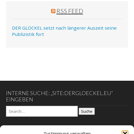
RSS FEED
DER GLÖCKEL setzt nach längerer Auszeit seine
Publizistik fort
INTERNE SUCHE: „SITE:DERGLOECKEL.EU“
EINGEBEN
Suche
Zustimmung verwalten