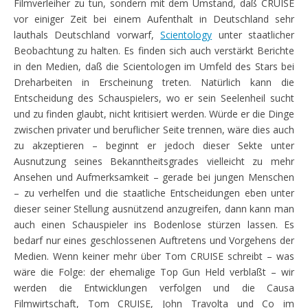
Filmverleiher zu tun, sondern mit dem Umstand, daß CRUISE
vor einiger Zeit bei einem Aufenthalt in Deutschland sehr
lauthals Deutschland vorwarf,
Scientology
unter staatlicher
Beobachtung zu halten. Es finden sich auch verstärkt Berichte
in den Medien, daß die Scientologen im Umfeld des Stars bei
Dreharbeiten in Erscheinung treten. Natürlich kann die
Entscheidung des Schauspielers, wo er sein Seelenheil sucht
und zu finden glaubt, nicht kritisiert werden. Würde er die Dinge
zwischen privater und beruflicher Seite trennen, wäre dies auch
zu akzeptieren – beginnt er jedoch dieser Sekte unter
Ausnutzung seines Bekanntheitsgrades vielleicht zu mehr
Ansehen und Aufmerksamkeit – gerade bei jungen Menschen
– zu verhelfen und die staatliche Entscheidungen eben unter
dieser seiner Stellung ausnützend anzugreifen, dann kann man
auch einen Schauspieler ins Bodenlose stürzen lassen. Es
bedarf nur eines geschlossenen Auftretens und Vorgehens der
Medien. Wenn keiner mehr über Tom CRUISE schreibt – was
wäre die Folge: der ehemalige Top Gun Held verblaßt – wir
werden die Entwicklungen verfolgen und die Causa
Filmwirtschaft, Tom CRUISE, John Travolta und Co im