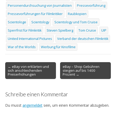
Personendurchsuchung von Journalisten
Pressevorführung
Pressevorführungen für Filmkritiker
Raubkopien
Scientologe
Scientology
Scientology und Tom Cruise
Sperrfrist für Filmkritik
Steven Spielberg
Tom Cruise
UIP
United International Pictures
Verband der deutschen Filmkritik
War of the Worlds
Werbung für Kinofilme
Post
← eBay von erklärten und
eBay – Shop Gebühren
sich anschleichenden
steigen auf bis 1400
navigation
Preiserhöhungen
Prozent →
Schreibe einen Kommentar
Du musst
angemeldet
sein, um einen Kommentar abzugeben.