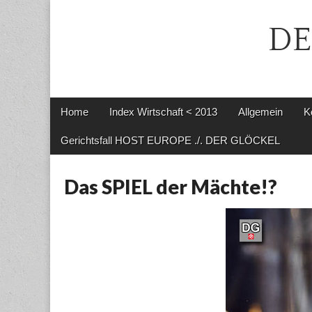
DE
Main
Skip
Home
Index Wirtschaft < 2013
Allgemein
K
menu
to
content
Gerichtsfall HOST EUROPE ./. DER GLÖCKEL
Das SPIEL der Mächte!?