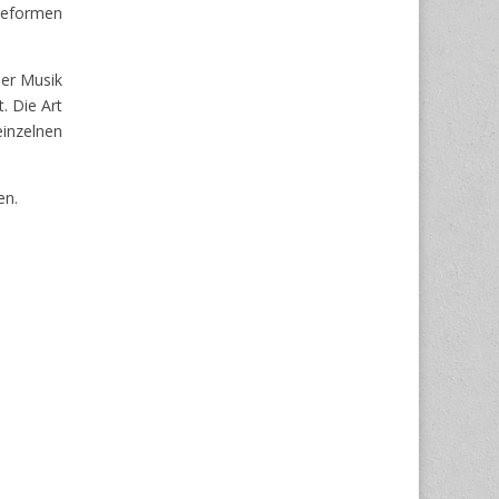
gieformen
der Musik
. Die Art
inzelnen
en.