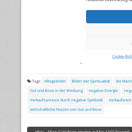
Tags:
Alltagsbilder
Bilder der Spiritualität
die Mächt
Gut und Böse in der Werbung
negative Energie
nega
Verkaufsanreize durch negative Symbolik
Verkaufsreiz
wirtschaftliche Nutzen von Gut und Böse
Post
← eBay – Shop Gebühren steigen auf bis 1400 Prozent