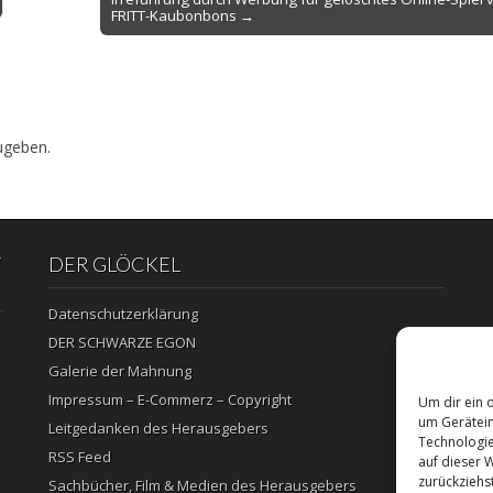
FRITT-Kaubonbons →
ugeben.
“
DER GLÖCKEL
Datenschutzerklärung
DER SCHWARZE EGON
Galerie der Mahnung
Impressum – E-Commerz – Copyright
Um dir ein 
um Gerätein
Leitgedanken des Herausgebers
Technologie
RSS Feed
auf dieser 
zurückziehs
Sachbücher, Film & Medien des Herausgebers