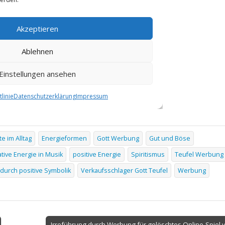
e im Alltag
Energieformen
Gott Werbung
Gut und Böse
tive Energie in Musik
positive Energie
Spiritismus
Teufel Werbung
 durch positive Symbolik
Verkaufsschlager Gott Teufel
Werbung
Irreführung durch Werbung für gelöschtes Online-Spiel 