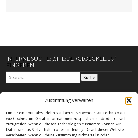
INTERNE SUCHE: „SITE:DERGLOECKEL.EU“
EINGEBEN
Suche
Zustimmung verwalten
DER GLÖCKEL
Um dir ein optimales Erlebnis zu bieten, verwenden wir Technologien
Datenschutzerklärung
wie Cookies, um Geräteinformationen zu speichern und/oder darauf
DER SCHWARZE EGON
zuzugreifen. Wenn du diesen Technologien zustimmst, können wir
Daten wie das Surfverhalten oder eindeutige IDs auf dieser Website
Galerie der Mahnung
verarbeiten. Wenn du deine Zustimmung nicht erteilst oder