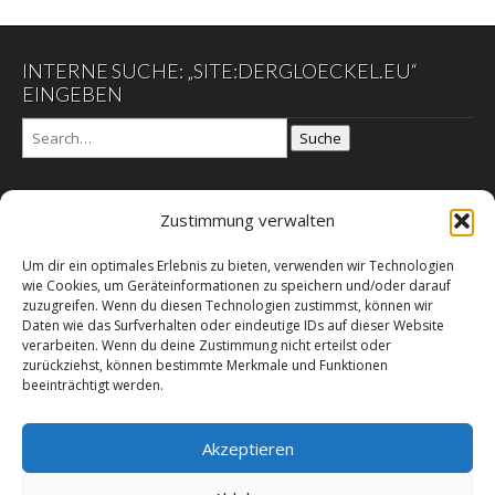
INTERNE SUCHE: „SITE:DERGLOECKEL.EU“
EINGEBEN
Suche
Zustimmung verwalten
DER GLÖCKEL
Um dir ein optimales Erlebnis zu bieten, verwenden wir Technologien
Datenschutzerklärung
wie Cookies, um Geräteinformationen zu speichern und/oder darauf
DER SCHWARZE EGON
zuzugreifen. Wenn du diesen Technologien zustimmst, können wir
Daten wie das Surfverhalten oder eindeutige IDs auf dieser Website
Galerie der Mahnung
verarbeiten. Wenn du deine Zustimmung nicht erteilst oder
Impressum – E-Commerz – Copyright
zurückziehst, können bestimmte Merkmale und Funktionen
beeinträchtigt werden.
Leitgedanken des Herausgebers
RSS Feed
Sachbücher, Film & Medien des Herausgebers
Akzeptieren
Über dieses Online-Magazin