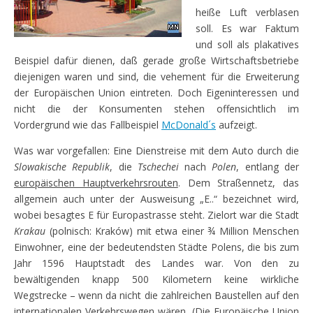
heiße Luft verblasen
soll. Es war Faktum
und soll als plakatives
Beispiel dafür dienen, daß gerade große Wirtschaftsbetriebe
diejenigen waren und sind, die vehement für die Erweiterung
der Europäischen Union eintreten. Doch Eigeninteressen und
nicht die der Konsumenten stehen offensichtlich im
Vordergrund wie das Fallbeispiel
McDonald´s
aufzeigt.
Was war vorgefallen: Eine Dienstreise mit dem Auto durch die
Slowakische Republik
, die
Tschechei
nach
Polen
, entlang der
europäischen Hauptverkehrsrouten
. Dem Straßennetz, das
allgemein auch unter der Ausweisung „E..“ bezeichnet wird,
wobei besagtes E für Europastrasse steht. Zielort war die Stadt
Krakau
(polnisch: Kraków) mit etwa einer ¾ Million Menschen
Einwohner, eine der bedeutendsten Städte Polens, die bis zum
Jahr 1596 Hauptstadt des Landes war. Von den zu
bewältigenden knapp 500 Kilometern keine wirkliche
Wegstrecke – wenn da nicht die zahlreichen Baustellen auf den
internationalen Verkehrswegen wären. (Die Europäische Union