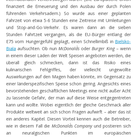
finanziert die Erneuerung und den Ausbau der durch Polen
führenden Verkehrsadern.) So wurde aus einer geplanten
Fahrzeit von etwa 5-6 Stunden eine Zeitreise mit Umleitungen
und Stop-and-Go-Verkehr. Es waren dann an die sieben
Stunden Fahrtzeit vergangen, als die EU-Bürger entlang der
E75 vom Hungergefühl geplagt, einen Schnellimbiß in
Bielsko-
Biala
aufsuchten. Ob nun
McDonald´s
oder
Burger King
– wenn
in einem dieser Läden der Welt Speisen angeboten werden, die
überall gleich schmecken, dann ist das Risiko eines
kulinarischen Fehlgriffes, der vielleicht ungewollte
Auswirkungen auf den Magen haben könnte, im Gegensatz zu
einer länderspezifischen Speise schon gering. Angesichts eines
bevorstehenden geschäftlichen Meetings eine nicht außer Acht
zu lassende Gefahr, der man auf diese Weise entgegentreten
kann und wollte. Wobei eigentlich der gleiche Geschmack aller
Produkte weltweit an sich schon Fragen aufwirft – aber das ist
ein anderes Kapitel. Diesen Vorteil kennen auch die Betreiber,
wie in diesem Fall die
McDonald´s Company
und postieren sich
an neuralgischen Punkten im europäischen