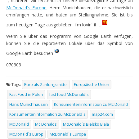
-, richteten wir letztendlich unsere diesbezügliche Anfrage an
McDonald´s Europe
, Herrn Munichhausen, die er nachweislich
empfangen hatte, und baten um Stellungnahme. Sie ist bis
zum heutigen Tage ausgeblieben. i´m lovin´ it …
Wenn Sie über das Programm von Google Earth verfügen,
können Sie die reportierten Lokale über das Symbol von
Google Earth besuchen
070303
Tags:
Euro als Zahlungsmittel
Europäische Union
Fast Food in Polen
fast food McDonald´s
Hans Munichhausen
Konsumenteninformation zu Mc Donald
Konsumenteninformation zu McDonald´s
map24.com
Mc Donald
Mc Donalds
McDonald´s Bielsko Biala
McDonald´s Europ
McDonald´s Europa